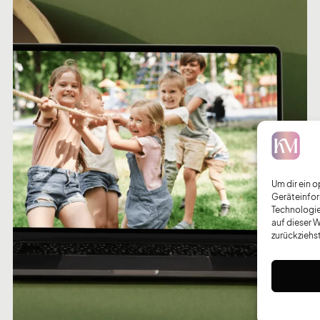
Um dir ein 
Geräteinfor
Technologie
auf dieser 
zurückziehs