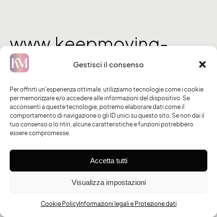
content
www.keepmoving-
family.it
Gestisci il consenso
Per offrirti un'esperienza ottimale, utilizziamo tecnologie come i cookie
per memorizzare e/o accedere alle informazioni del dispositivo. Se
acconsenti a queste tecnologie, potremo elaborare dati come il
comportamento di navigazione o gli ID unici su questo sito. Se non dai il
tuo consenso o lo ritiri, alcune caratteristiche e funzioni potrebbero
essere compromesse.
Accetta tutti
Visualizza impostazioni
Cookie Policy
Informazioni legali e Protezione dati